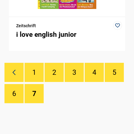
Zeitschrift
i love english junior
1
2
3
4
5
6
7