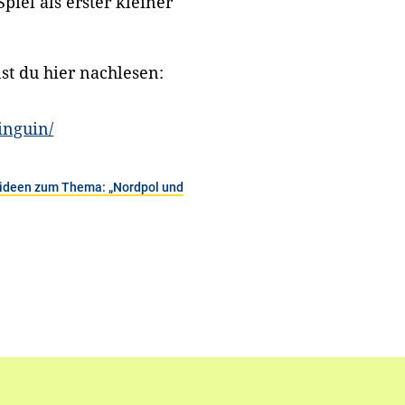
piel als erster kleiner
st du hier nachlesen:
inguin/
seideen zum Thema: „Nordpol und