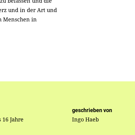
zu befassen und die
erz und in der Art und
h Menschen in
geschrieben von
s 16 Jahre
Ingo Haeb