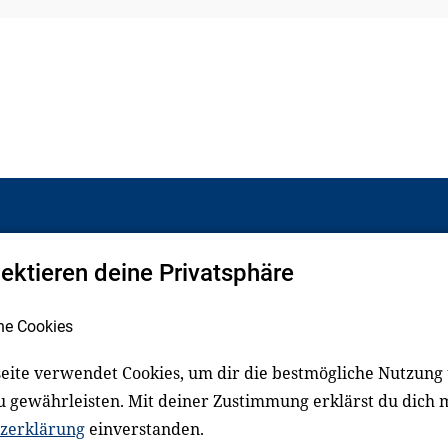
pektieren deine Privatsphäre
Facebook
LinkedIn
he Cookies
eite verwendet Cookies, um dir die bestmögliche Nutzung
schluss
Impressum
u gewährleisten. Mit deiner Zustimmung erklärst du dich 
zerklärung
einverstanden.