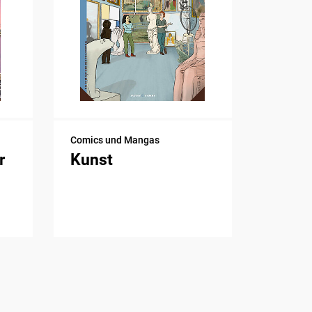
Comics und Mangas
r
Kunst