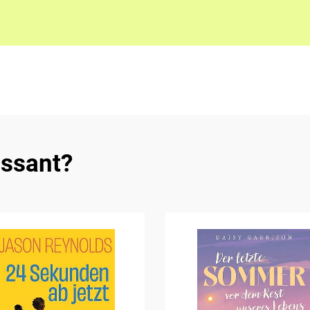
essant?