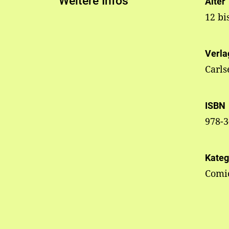
Weitere Infos
Alter
12 bi
Verla
Carl
ISBN
978-3
Kateg
Comi