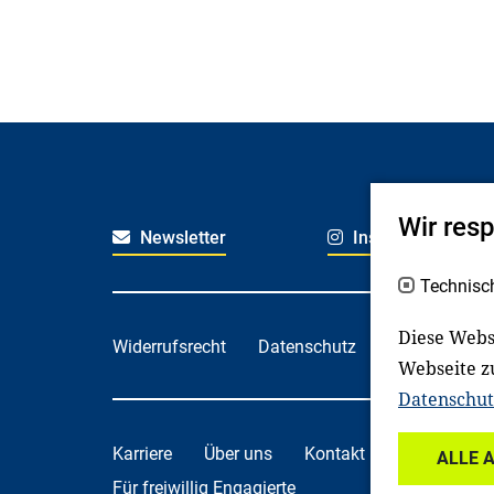
Wir res
Newsletter
Instagram
Technisc
Diese Webs
Widerrufsrecht
Datenschutz
Haftungsaus
Webseite z
Datenschut
Karriere
Über uns
Kontakt
Spenden
ALLE 
Für freiwillig Engagierte