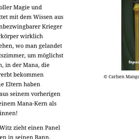
oller Magie und
ttet mit dem Wissen aus
unbezwingbarer Krieger
ykörper wirklich
stehen, wo man gelandet
eitszimmer, um möglichst
n, in der Mana, die
ererbt bekommen
© Carlsen Mang
ne Eltern haben
aus seinem vorherigen
seinem Mana-Kern als
ginnen!
 Witz zieht einen Panel
en in seinen Bann.