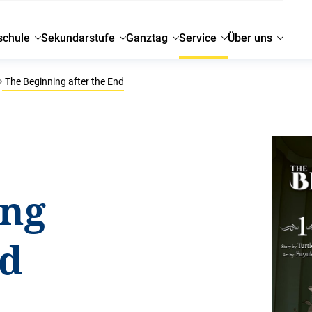
schule
Sekundarstufe
Ganztag
Service
Über uns
The Beginning after the End
ing
nd