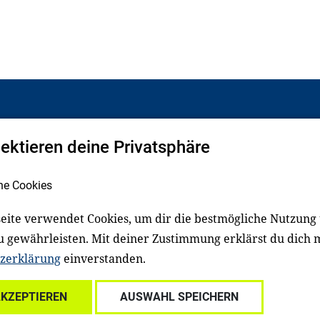
pektieren deine Privatsphäre
Facebook
LinkedIn
he Cookies
eite verwendet Cookies, um dir die bestmögliche Nutzung
schluss
Impressum
u gewährleisten. Mit deiner Zustimmung erklärst du dich 
zerklärung
einverstanden.
Für Familien
Für Kitafachkräfte
Für Lehrkräfte
Für s
AKZEPTIEREN
AUSWAHL SPEICHERN