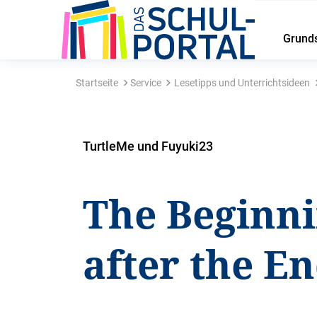
Grund
Startseite
Service
Lesetipps und Unterrichtsideen
TurtleMe und Fuyuki23
The Beginn
after the E