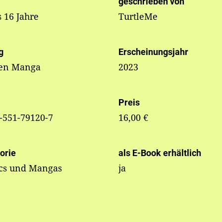
geschrieben von
s 16 Jahre
TurtleMe
g
Erscheinungsjahr
sen Manga
2023
Preis
-551-79120-7
16,00 €
orie
als E-Book erhältlich
cs und Mangas
ja