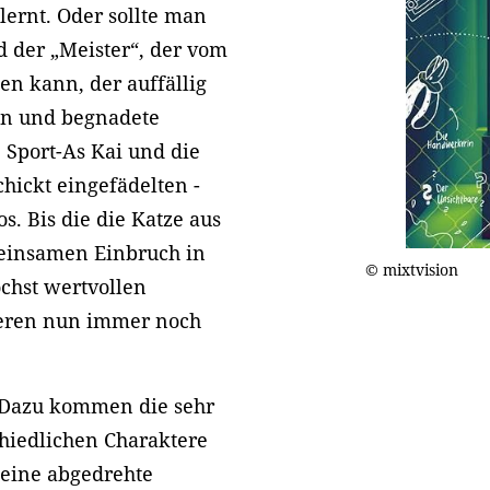
ernt. Oder sollte man
nd der „Meister“, der vom
len kann, der auffällig
rin und begnadete
Sport-As Kai und die
chickt eingefädelten -
. Bis die die Katze aus
meinsamen Einbruch in
© mixtvision
öchst wertvollen
nderen nun immer noch
 Dazu kommen die sehr
hiedlichen Charaktere
 eine abgedrehte