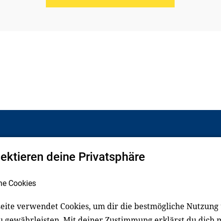
pektieren deine Privatsphäre
Facebook
LinkedIn
he Cookies
eite verwendet Cookies, um dir die bestmögliche Nutzung
schluss
Impressum
u gewährleisten. Mit deiner Zustimmung erklärst du dich 