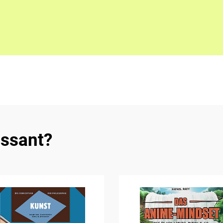
essant?