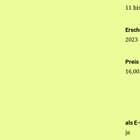
11 bi
Ersch
2023
Preis
16,00
als E
ja