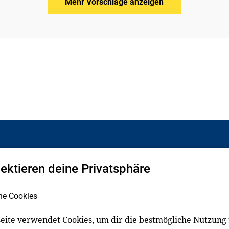
Mehr Vorschläge anzeigen
pektieren deine Privatsphäre
Facebook
LinkedIn
he Cookies
eite verwendet Cookies, um dir die bestmögliche Nutzung
schluss
Impressum