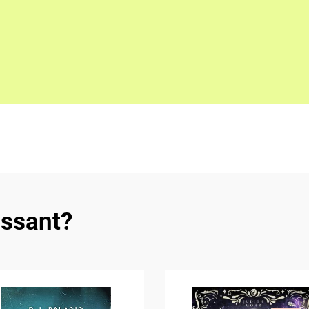
essant?