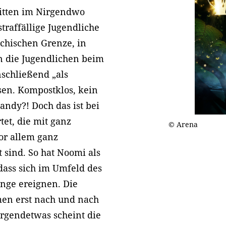
itten im Nirgendwo
traffällige Jugendliche
echischen Grenze, in
en die Jugendlichen beim
schließend „als
sen. Kompostklos, kein
andy?! Doch das ist bei
tet, die mit ganz
© Arena
or allem ganz
 sind. So hat Noomi als
dass sich im Umfeld des
nge ereignen. Die
men erst nach und nach
irgendetwas scheint die