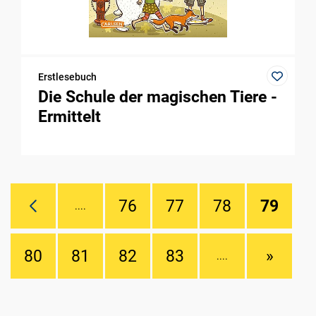
Erstlesebuch
Die Schule der magischen Tiere -
Ermittelt
76
77
78
79
....
80
81
82
83
»
....