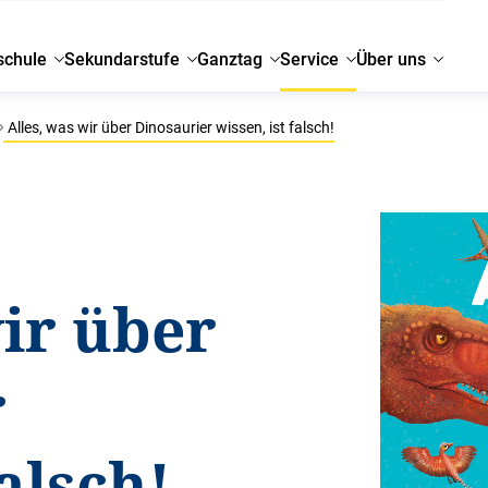
schule
Sekundarstufe
Ganztag
Service
Über uns
Alles, was wir über Dinosaurier wissen, ist falsch!
wir über
r
falsch!