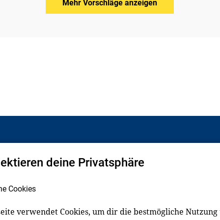
Mehr Vorschläge anzeigen
pektieren deine Privatsphäre
Facebook
LinkedIn
he Cookies
eite verwendet Cookies, um dir die bestmögliche Nutzung
schluss
Impressum