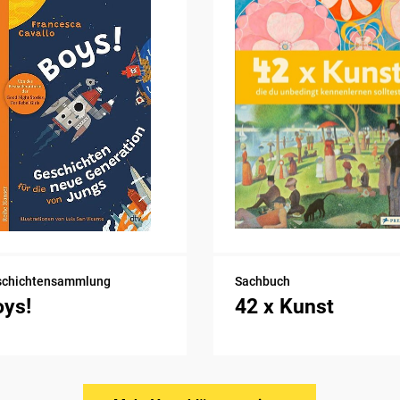
schichtensammlung
Sachbuch
oys!
42 x Kunst