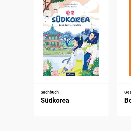
Sachbuch
Ge
Südkorea
B