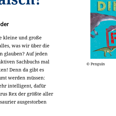
nder
e kleine und große
lles, was wir über die
en glauben? Auf jeden
traktiven Sachbuchs mal
© Penguin
en! Denn da gibt es
räumt werden müssen:
hr intelligent, dafür
us Rex der größte aller
osaurier ausgestorben