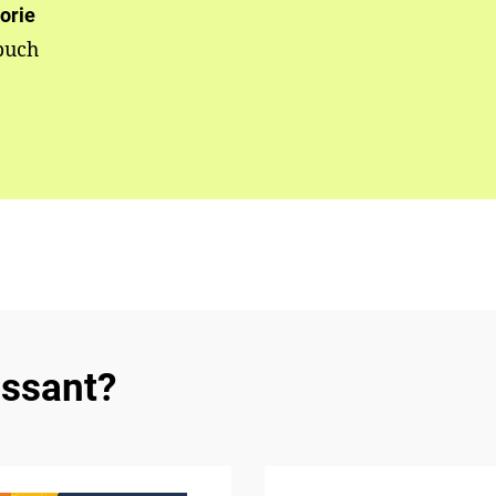
orie
buch
essant?