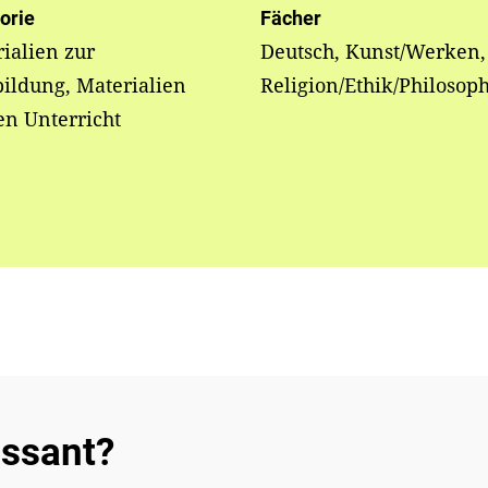
orie
Fächer
ialien zur
Deutsch, Kunst/Werken,
ildung, Materialien
Religion/Ethik/Philosop
en Unterricht
essant?