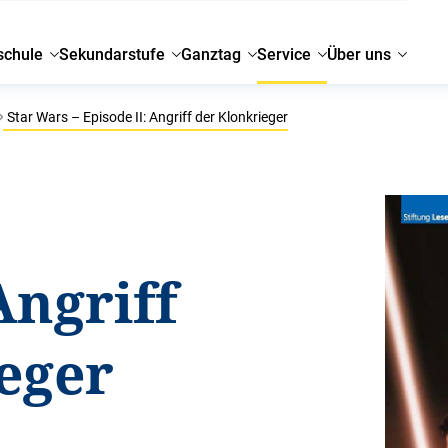
schule
Sekundarstufe
Ganztag
Service
Über uns
Star Wars – Episode II: Angriff der Klonkrieger
Angriff
eger