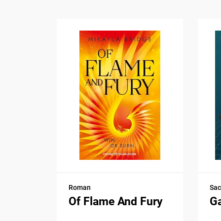
Roman
Sa
Of Flame And Fury
G