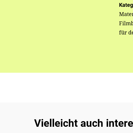
Kateg
Mater
Filmb
für d
Vielleicht auch inter