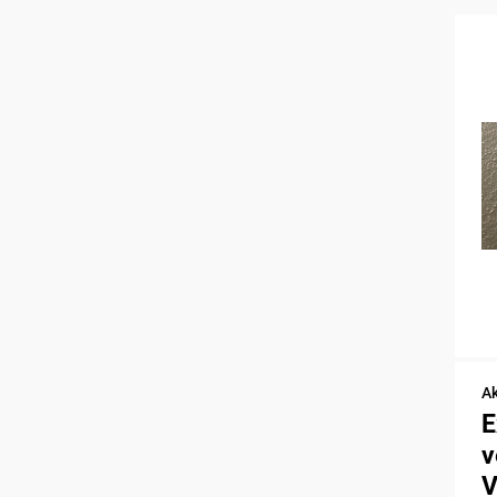
Ak
E
v
V