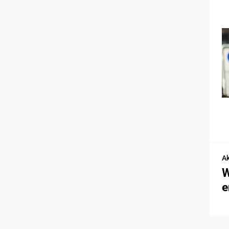
Ak
W
e