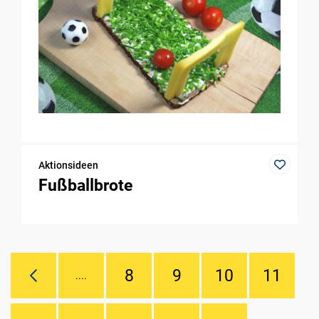
Aktionsideen
Fußballbrote
8
9
10
11
....