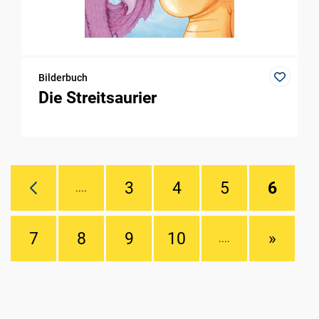
Bilderbuch
Die Streitsaurier
3
4
5
6
....
7
8
9
10
»
....