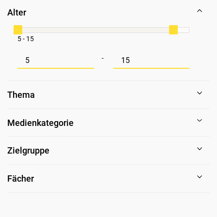
Alter
5 - 15
Mindestwert für Alter
Maximalwert für Alter
-
Thema
Medienkategorie
Zielgruppe
Fächer