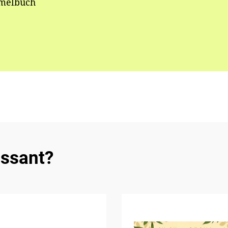
elbuch
essant?