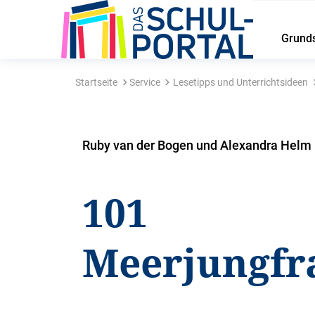
Grund
Startseite
Service
Lesetipps und Unterrichtsideen
Ruby van der Bogen und Alexandra Helm
101
Meerjungfr