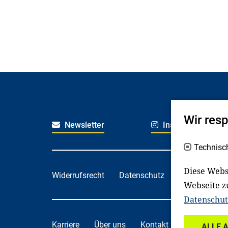
Wir res
Newsletter
Instagram
Technisc
Diese Webs
Widerrufsrecht
Datenschutz
Haftungsaus
Webseite z
Datenschut
Karriere
Über uns
Kontakt
Spenden
ALLE 