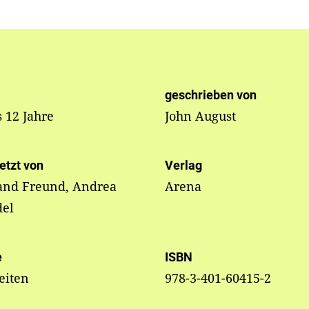
geschrieben von
s 12 Jahre
John August
etzt von
Verlag
and Freund, Andrea
Arena
el
e
ISBN
eiten
978-3-401-60415-2