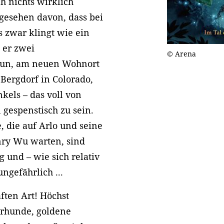
h nichts wirklich
gesehen davon, dass bei
s zwar klingt wie ein
 er zwei
© Arena
 nun, am neuen Wohnort
Bergdorf in Colorado,
nkels – das voll von
n gespenstisch zu sein.
 die auf Arlo und seine
ry Wu warten, sind
g und – wie sich relativ
ungefährlich ...
ften Art! Höchst
erhunde, goldene