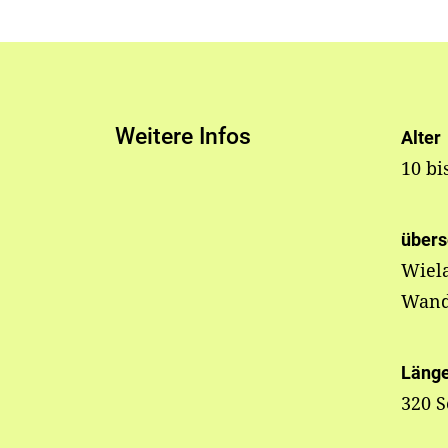
Weitere Infos
Alter
10 bi
übers
Wiel
Wand
Läng
320 S