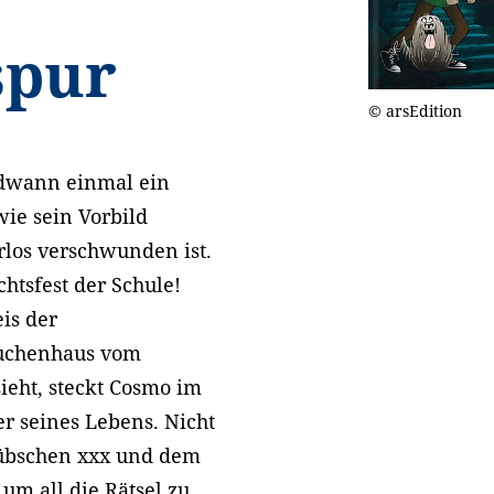
spur
© arsEdition
ndwann einmal ein
wie sein Vorbild
rlos verschwunden ist.
htsfest der Schule!
is der
kuchenhaus vom
sieht, steckt Cosmo im
r seines Lebens. Nicht
 hübschen xxx und dem
um all die Rätsel zu