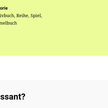
orie
ivbuch, Reihe, Spiel,
elbuch
essant?