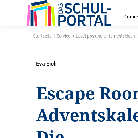
Grund
Startseite
Service
Lesetipps und Unterrichtsideen
Eva Eich
Escape Ro
Adventskal
Die