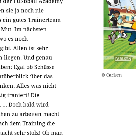
am der Fußbball Academy
en sie ja noch nie
as ein gutes Trainerteam
 Mut. Im nächsten
 wo es noch
ibt. Allen ist sehr
n liegen. Und genau
üben: Egal ob Schüsse
© Carlsen
tüberblick über das
nken: Alles was nicht
ig traniert! Die
n … Doch bald wird
chen zu arbeiten macht
nach dem Training die
acht sehr stolz! Ob man