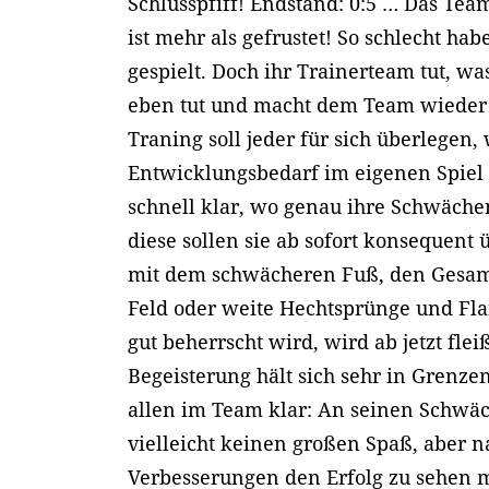
Schlusspfiff! Endstand: 0:5 … Das Te
ist mehr als gefrustet! So schlecht hab
gespielt. Doch ihr Trainerteam tut, w
eben tut und macht dem Team wieder
Traning soll jeder für sich überlegen,
Entwicklungsbedarf im eigenen Spiel g
schnell klar, wo genau ihre Schwäche
diese sollen sie ab sofort konsequent 
mit dem schwächeren Fuß, den Gesam
Feld oder weite Hechtsprünge und Fla
gut beherrscht wird, wird ab jetzt fleiß
Begeisterung hält sich sehr in Grenze
allen im Team klar: An seinen Schwä
vielleicht keinen großen Spaß, aber 
Verbesserungen den Erfolg zu sehen m