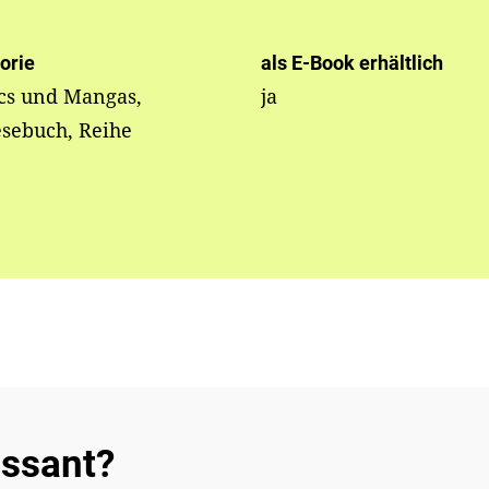
orie
als E-Book erhältlich
cs und Mangas,
ja
esebuch, Reihe
essant?