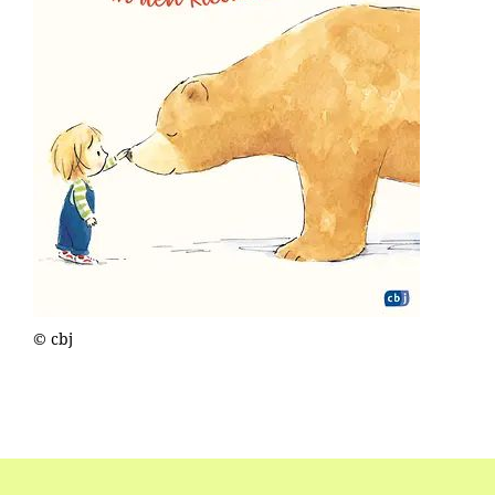
© cbj