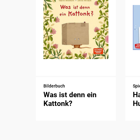
Bilderbuch
Spi
Was ist denn ein
H
Kattonk?
H