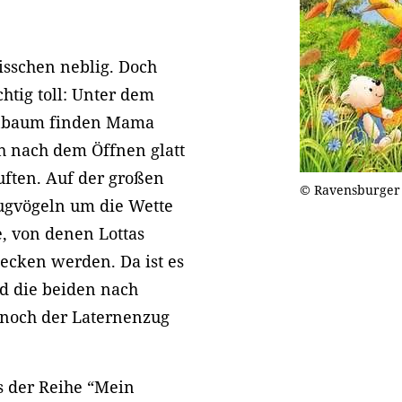
bisschen neblig. Doch
chtig toll: Unter dem
enbaum finden Mama
ich nach dem Öffnen glatt
ften. Auf der großen
© Ravensburger
ugvögeln um die Wette
e, von denen Lottas
cken werden. Da ist es
nd die beiden nach
 noch der Laternenzug
s der Reihe “Mein