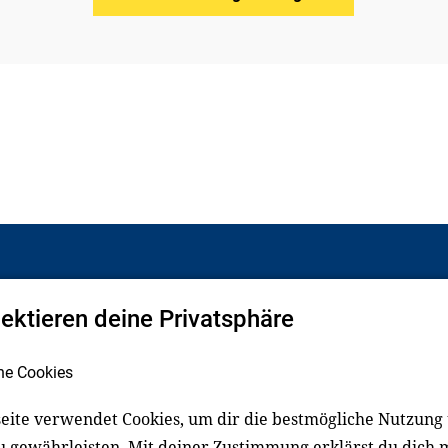
pektieren deine Privatsphäre
Facebook
LinkedIn
he Cookies
eite verwendet Cookies, um dir die bestmögliche Nutzung
schluss
Impressum
u gewährleisten. Mit deiner Zustimmung erklärst du dich 