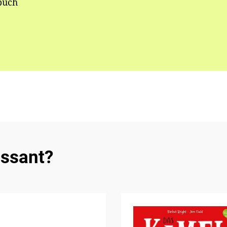
buch
essant?