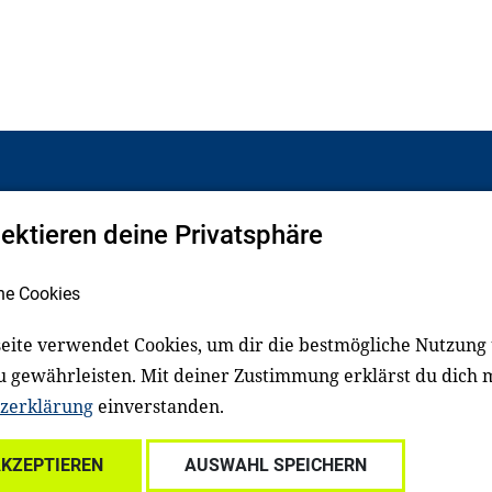
pektieren deine Privatsphäre
Facebook
LinkedIn
he Cookies
eite verwendet Cookies, um dir die bestmögliche Nutzung
schluss
Impressum
u gewährleisten. Mit deiner Zustimmung erklärst du dich 
zerklärung
einverstanden.
Für Familien
Für Kitafachkräfte
Für Lehrkräfte
Für s
AKZEPTIEREN
AUSWAHL SPEICHERN