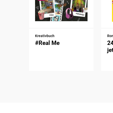
Kreativbuch
Ro
#Real Me
2
je