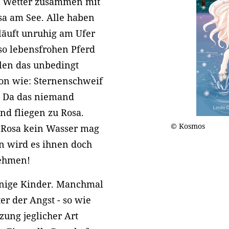
e Wetter zusammen mit
sa am See. Alle haben
läuft unruhig am Ufer
so lebensfrohen Pferd
llen das unbedingt
on wie: Sternenschweif
! Da das niemand
nd fliegen zu Rosa.
© Kosmos
 Rosa kein Wasser mag
n wird es ihnen doch
nehmen!
inige Kinder. Manchmal
ter der Angst - so wie
zung jeglicher Art