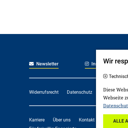
Wir res
Newsletter
Instagram
Technisc
Diese Webs
Widerrufsrecht
Datenschutz
Haftungsaus
Webseite z
Datenschut
Karriere
Über uns
Kontakt
Spenden
ALLE 