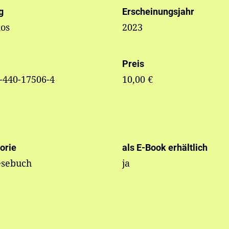
g
Erscheinungsjahr
os
2023
Preis
-440-17506-4
10,00 €
orie
als E-Book erhältlich
esebuch
ja