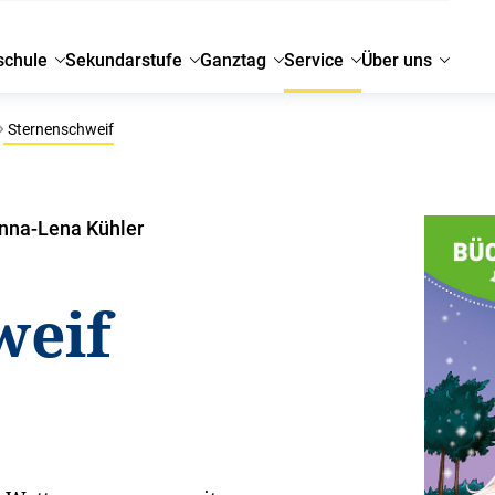
schule
Sekundarstufe
Ganztag
Service
Über uns
Sternenschweif
nna-Lena Kühler
weif