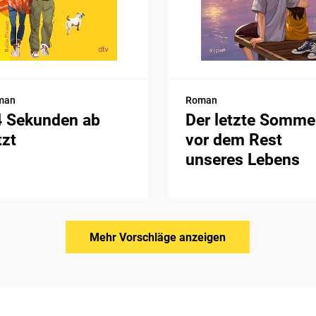
man
Roman
4 Sekunden ab
Der letzte Somme
tzt
vor dem Rest
unseres Lebens
Mehr Vorschläge anzeigen