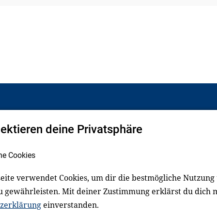
pektieren deine Privatsphäre
Facebook
LinkedIn
he Cookies
eite verwendet Cookies, um dir die bestmögliche Nutzung
schluss
Impressum
u gewährleisten. Mit deiner Zustimmung erklärst du dich 
zerklärung
einverstanden.