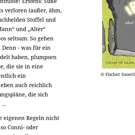
ntnisse! Erstens: Süße
s verloren (außer, ähm,
uchhelden Stoffel und
Mann“ und „Alter“
os seltsam: So gehen
! Denn - was für ein
uddelt haben, plumpsen
, die sie in eine
© Fischer Sauer
ntlich ein
eben auch reichlich
ungspläne, die sich
n …
e eigenen Regeln nicht
lso Conni- oder