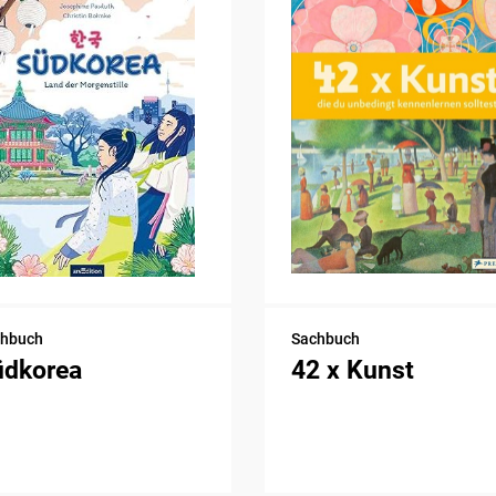
chbuch
Sachbuch
üdkorea
42 x Kunst