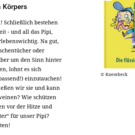
s Körpers
! Schließlich bestehen
t - und all das Pipi,
rlebenswichtig. Na gut,
aschentücher oder
 aber um den Sinn hinter
en, lohnt es sich
© Knesebeck
 passend!) einzutauchen!
eßen wir sie und kann
weinen? Wie schützen
en vor der Hitze und
ter“ für unser Pipi?
ten!