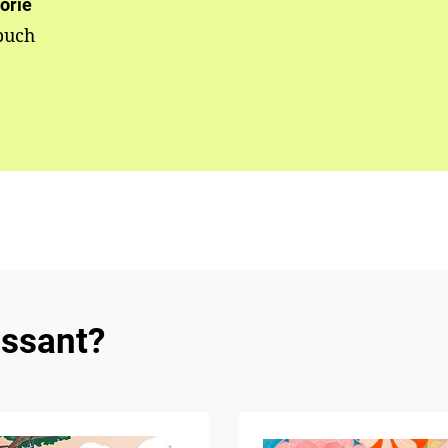
orie
buch
essant?