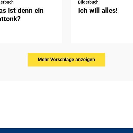
derbuch
Bilderbuch
s ist denn ein
Ich will alles!
attonk?
Mehr Vorschläge anzeigen