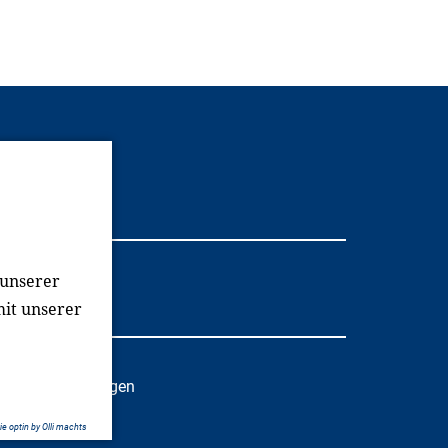
Youtube
 unserer
mit unserer
oziale Einrichtungen
e optin by Olli machts