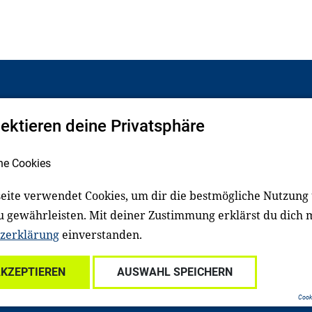
pektieren deine Privatsphäre
Facebook
LinkedIn
he Cookies
eite verwendet Cookies, um dir die bestmögliche Nutzung
schluss
Impressum
u gewährleisten. Mit deiner Zustimmung erklärst du dich 
zerklärung
einverstanden.
Für Familien
Für Kitafachkräfte
Für Lehrkräfte
Für s
AKZEPTIEREN
AUSWAHL SPEICHERN
Cooki