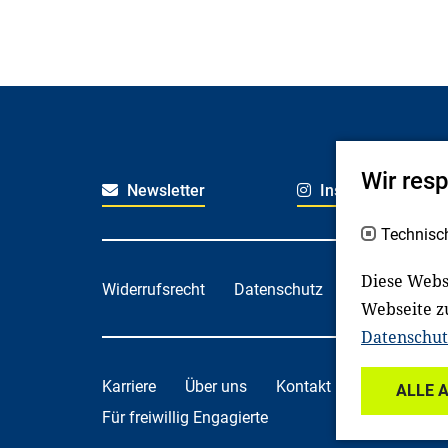
Wir res
Newsletter
Instagram
Technisc
Diese Webs
Widerrufsrecht
Datenschutz
Haftungsaus
Webseite z
Datenschut
Karriere
Über uns
Kontakt
Spenden
ALLE 
Für freiwillig Engagierte