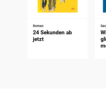
Roman
Sa
24 Sekunden ab
Wi
jetzt
gl
me