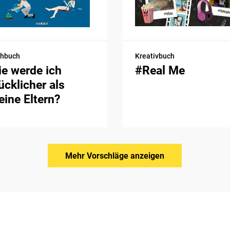
chbuch
Kreativbuch
e werde ich
#Real Me
ücklicher als
ine Eltern?
Mehr Vorschläge anzeigen