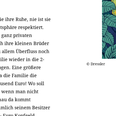
e ihre Ruhe, nie ist sie
atsphäre respektiert.
 ganz privaten
ch ihre kleinen Brüder
u allem Überfluss noch
lie wieder in die 2-
© Dressler
gen. Eine größere
a die Familie die
ausend Euro! Wo soll
, wenn man nicht
enau da kommt
ämlich seinem Besitzer
- Euro Kopfgeld