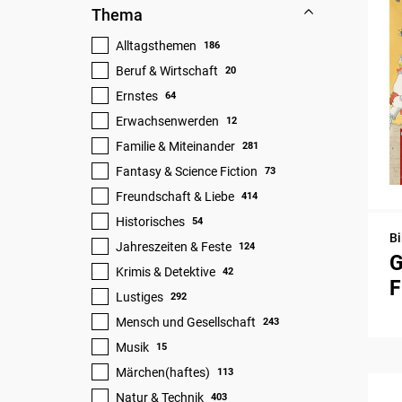
Thema
Alltagsthemen
186
Beruf & Wirtschaft
20
Ernstes
64
Erwachsenwerden
12
Familie & Miteinander
281
Fantasy & Science Fiction
73
Freundschaft & Liebe
414
Historisches
54
Bi
Jahreszeiten & Feste
124
G
Krimis & Detektive
42
F
Lustiges
292
Mensch und Gesellschaft
243
Musik
15
Märchen(haftes)
113
Natur & Technik
403