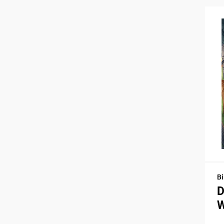
Bi
D
W