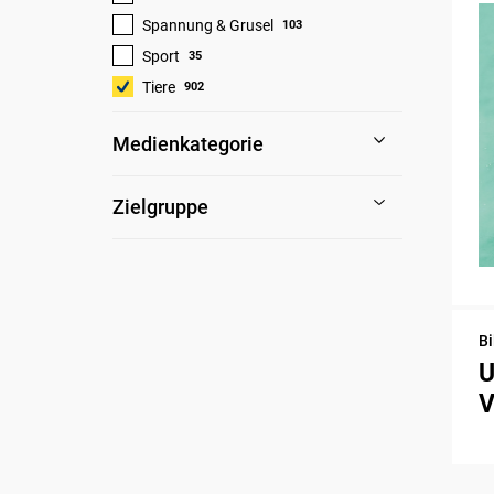
Spannung & Grusel
103
Sport
35
Tiere
902
Medienkategorie
Zielgruppe
Bi
U
V