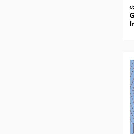
C
G
I