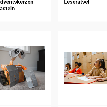
dventskerzen
Leserätsel
asteln