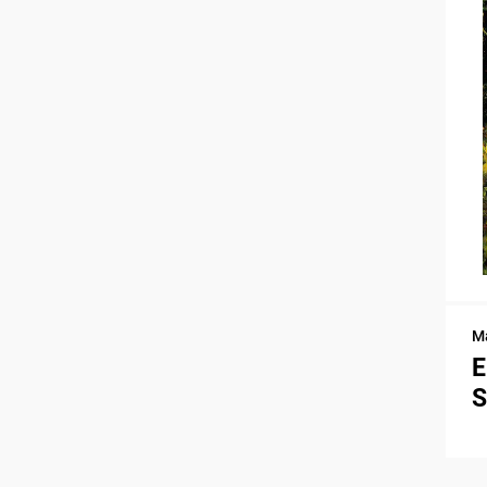
Ma
E
S