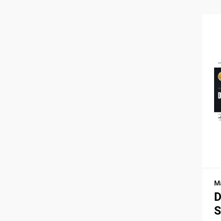
Ma
D
S