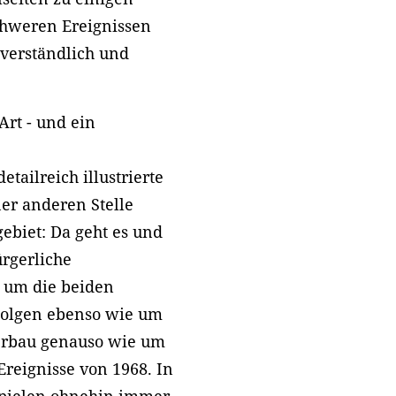
chweren Ereignissen
 verständlich und
rt - und ein
tailreich illustrierte
ner anderen Stelle
gebiet: Da geht es und
ürgerliche
 um die beiden
Folgen ebenso wie um
erbau genauso wie um
Ereignisse von 1968. In