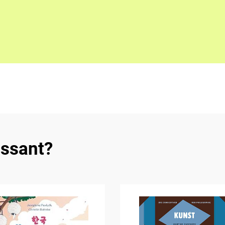
essant?