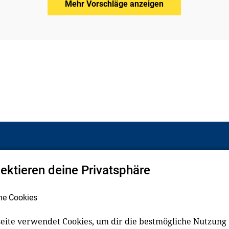
Mehr Vorschläge anzeigen
pektieren deine Privatsphäre
Facebook
LinkedIn
he Cookies
eite verwendet Cookies, um dir die bestmögliche Nutzung
schluss
Impressum