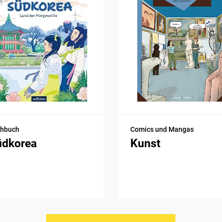
chbuch
Comics und Mangas
üdkorea
Kunst