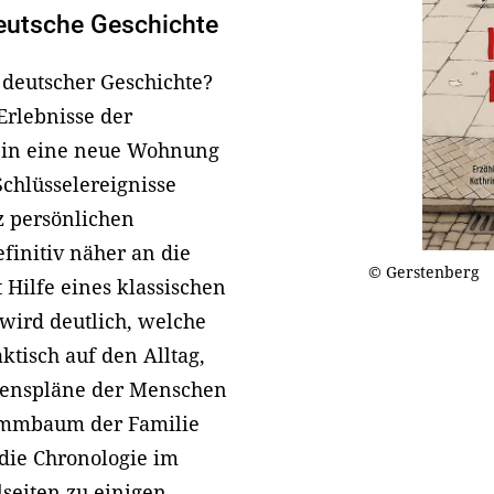
deutsche Geschichte
 deutscher Geschichte?
 Erlebnisse der
1 in eine neue Wohnung
 Schlüsselereignisse
z persönlichen
initiv näher an die
© Gerstenberg
 Hilfe eines klassischen
wird deutlich, welche
tisch auf den Alltag,
benspläne der Menschen
tammbaum der Familie
 die Chronologie im
lseiten zu einigen