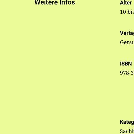
Weitere Infos
Alter
10 bi
Verla
Gers
ISBN
978-3
Kateg
Sachb