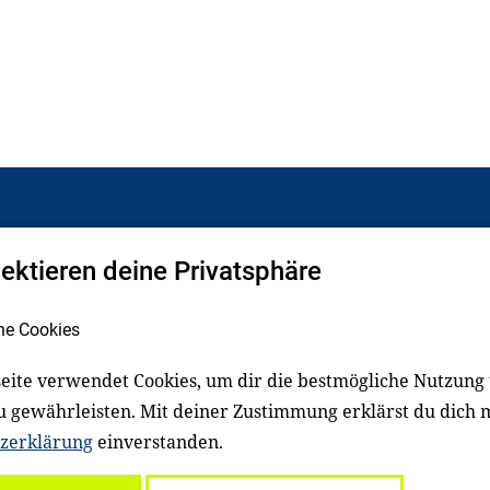
pektieren deine Privatsphäre
Facebook
LinkedIn
he Cookies
eite verwendet Cookies, um dir die bestmögliche Nutzung
schluss
Impressum
u gewährleisten. Mit deiner Zustimmung erklärst du dich 
zerklärung
einverstanden.