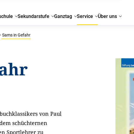
schule
Sekundarstufe
Ganztag
Service
Über uns
Sams in Gefahr
fahr
buchklassikers von Paul
t dem schüchternen
en Sportlehrer zu