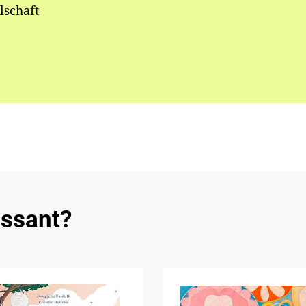
lschaft
essant?