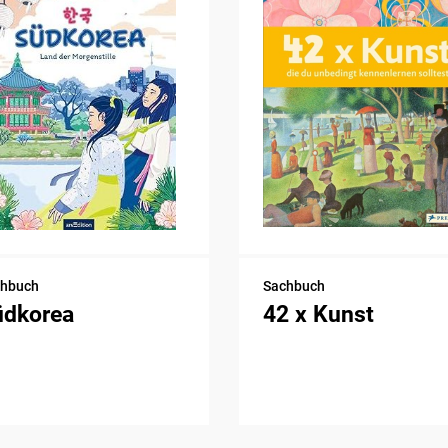
chbuch
Sachbuch
üdkorea
42 x Kunst