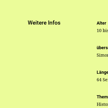
Weitere Infos
Alter
10 bi
übers
Simo
Läng
64 Se
Them
Histo