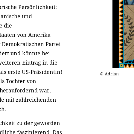
orische Persönlichkeit:
ikanische und
e die
Staaten von Amerika
r Demokratischen Partei
iert und könnte bei
iteren Eintrag in die
ls erste US-Präsidentin!
© Adrian
ls Tochter von
heraufordernd war,
nde mit zahlreichenden
ch.
chkeit zu der geworden
endliche faszinierend. Das