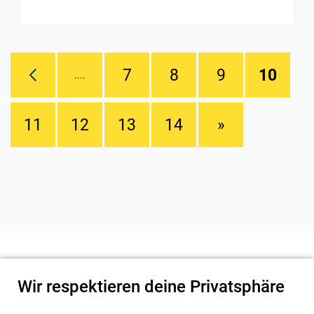
7
8
9
10
....
11
12
13
14
»
Wir respektieren deine Privatsphäre