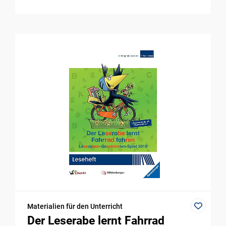
Materialien für den Unterricht
Der Leserabe lernt Fahrrad