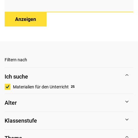
Anzeigen
Filtern nach
Ich suche
Materialien für den Unterricht
25
Alter
Klassenstufe