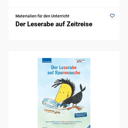
Materialien für den Unterricht
Der Leserabe auf Zeitreise