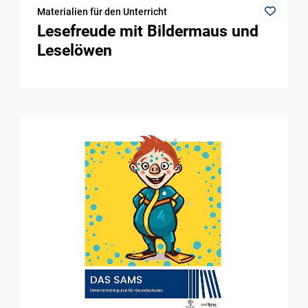
Materialien für den Unterricht
Lesefreude mit Bildermaus und
Leselöwen