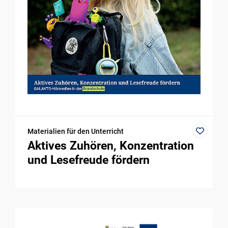
Materialien für den Unterricht
Aktives Zuhören, Konzentration
und Lesefreude fördern