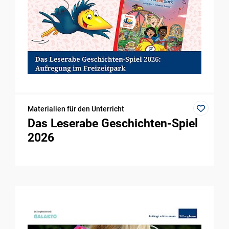
Materialien für den Unterricht
Das Leserabe Geschichten-Spiel
2026