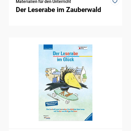
Materialien für den Unterricht
Der Leserabe im Zauberwald