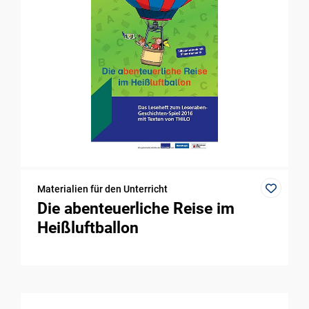
Materialien für den Unterricht
Die abenteuerliche Reise im
Heißluftballon