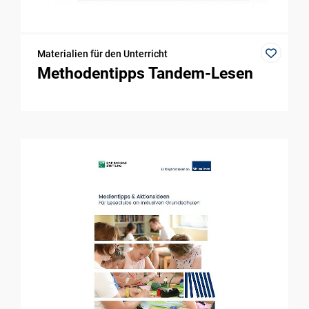
Materialien für den Unterricht
Methodentipps Tandem-Lesen