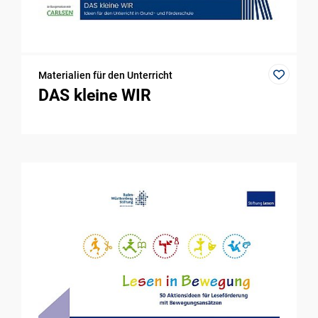
Materialien für den Unterricht
DAS kleine WIR