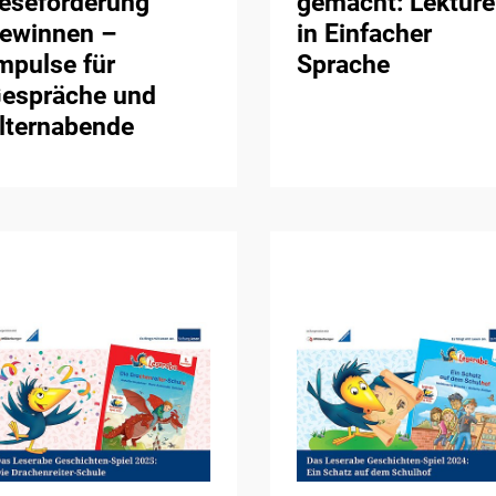
eseförderung
gemacht: Lektür
ewinnen –
in Einfacher
mpulse für
Sprache
espräche und
lternabende