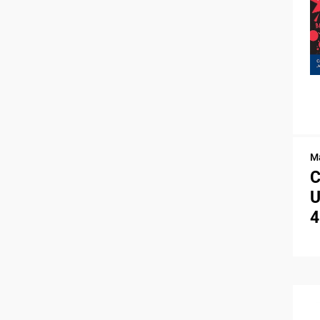
Ma
C
U
4