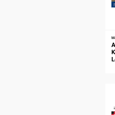
Ma
A
K
L