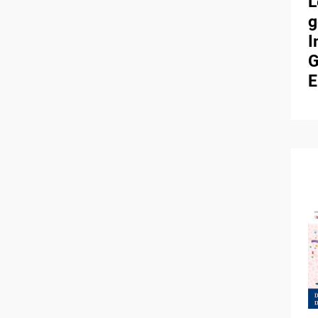
L
g
I
G
E