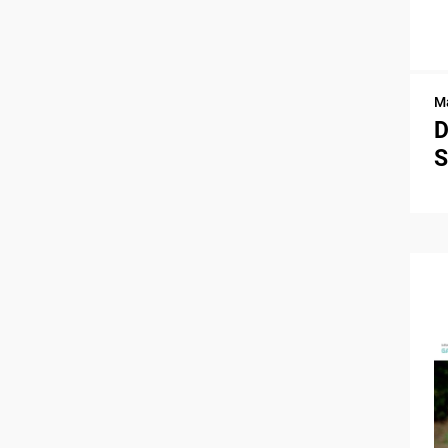
Ma
D
S