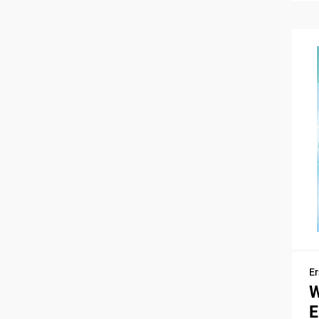
Er
W
E