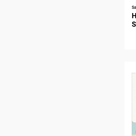
S
H
S