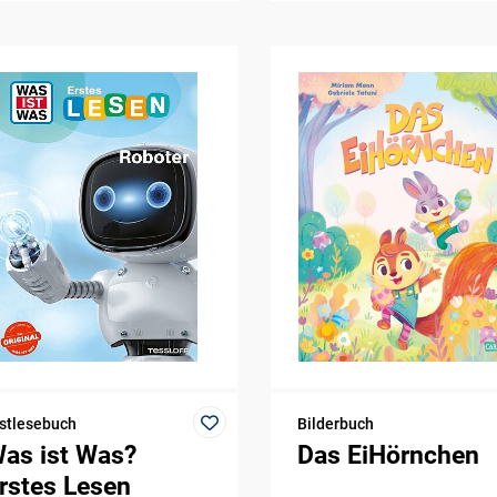
stlesebuch
Bilderbuch
as ist Was?
Das EiHörnchen
rstes Lesen