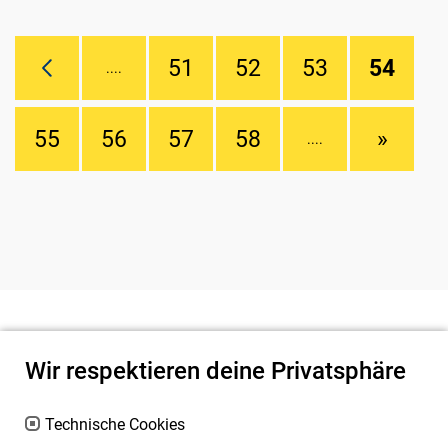
51
52
53
54
....
55
56
57
58
»
....
Wir respektieren deine Privatsphäre
Technische Cookies