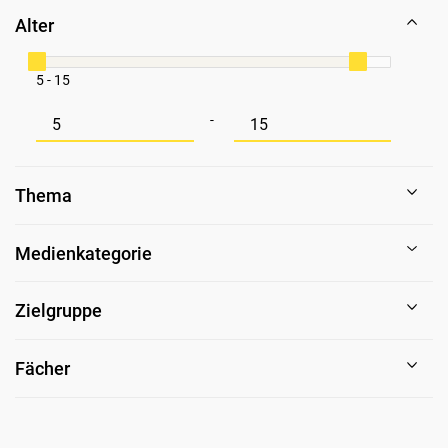
Alter
5 - 15
Mindestwert für Alter
Maximalwert für Alter
-
Thema
Medienkategorie
Zielgruppe
Fächer