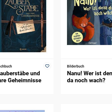
achbuch
Bilderbuch
auberstäbe und
Nanu! Wer ist de
hre Geheimnisse
da noch wach?