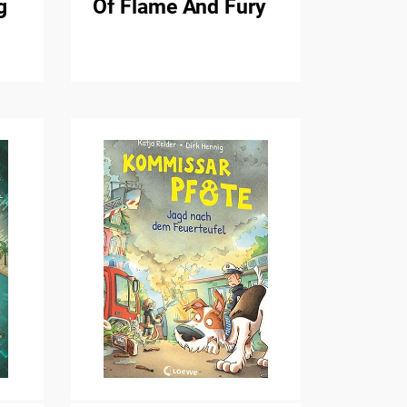
g
Of Flame And Fury