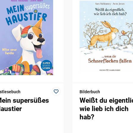
stlesebuch
Bilderbuch
ein supersüßes
Weißt du eigentli
austier
wie lieb ich dich
hab?