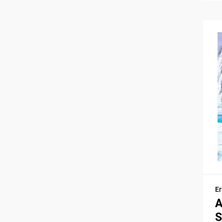
Er
A
S