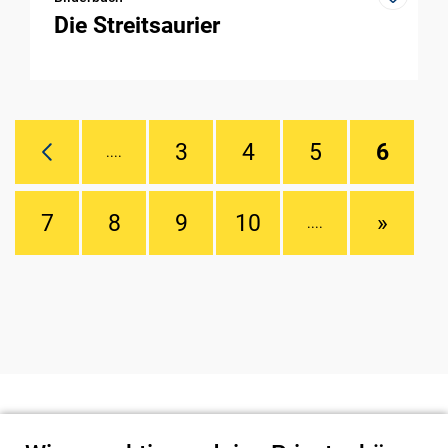
Die Streitsaurier
3
4
5
6
....
7
8
9
10
»
....