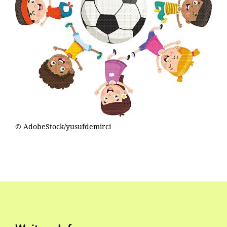
© AdobeStock/yusufdemirci