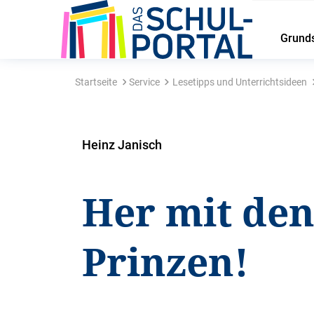
Grund
Startseite
Service
Lesetipps und Unterrichtsideen
Heinz Janisch
Her mit de
Prinzen!