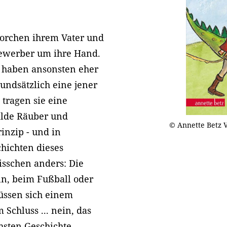
orchen ihrem Vater und
Bewerber um ihre Hand.
 haben ansonsten eher
rundsätzlich eine jener
tragen sie eine
lde Räuber und
© Annette Betz 
inzip - und in
chichten dieses
isschen anders: Die
ln, beim Fußball oder
üssen sich einem
Schluss ... nein, das
hsten Geschichte