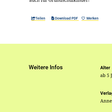
auch für Grundschulkinder!
Teilen
Download PDF
Merken
Weitere Infos
Alter
ab 5 
Verla
Annet