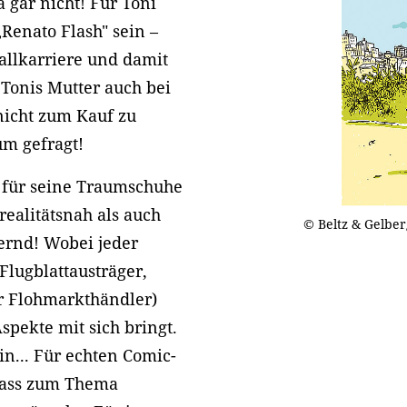
 gar nicht! Für Toni
„Renato Flash" sein –
allkarriere und damit
 Tonis Mutter auch bei
nicht zum Kauf zu
um gefragt!
 für seine Traumschuhe
alitätsnah als auch
© Beltz & Gelber
ternd! Wobei jeder
 Flugblattausträger,
r Flohmarkthändler)
Aspekte mit sich bringt.
n... Für echten Comic-
lass zum Thema