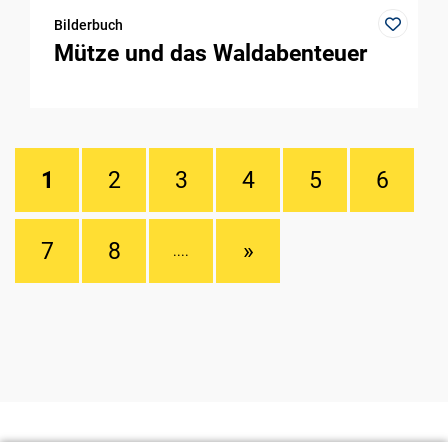
Bilderbuch
Mütze und das Waldabenteuer
1
2
3
4
5
6
7
8
»
....