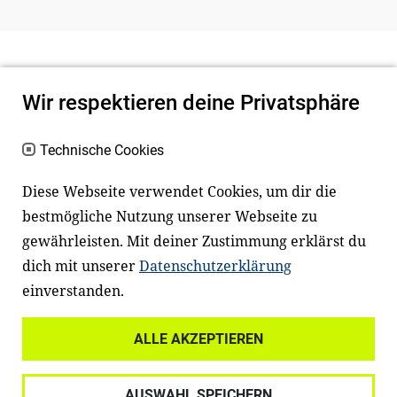
Wir respektieren deine Privatsphäre
Technische Cookies
Diese Webseite verwendet Cookies, um dir die
bestmögliche Nutzung unserer Webseite zu
Newsletter
Instagram
gewährleisten. Mit deiner Zustimmung erklärst du
dich mit unserer
Datenschutzerklärung
Facebook
LinkedIn
einverstanden.
Youtube
ALLE AKZEPTIEREN
Widerrufsrecht
Datenschutz
AUSWAHL SPEICHERN