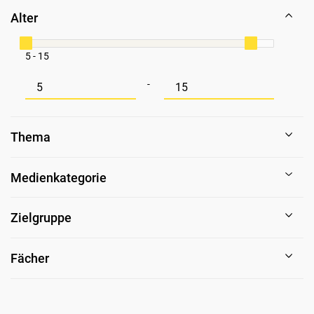
Alter
5 - 15
Mindestwert für Alter
Maximalwert für Alter
-
Thema
Medienkategorie
Zielgruppe
Fächer