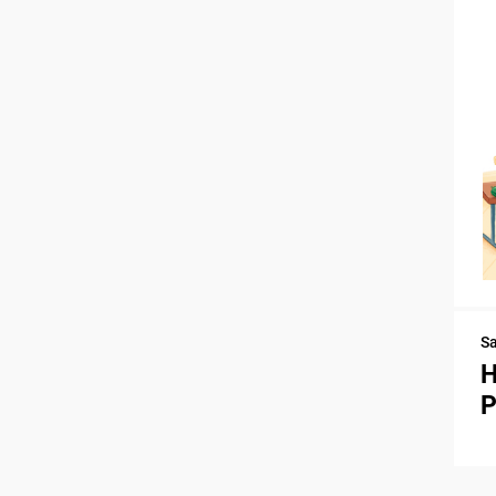
S
H
P