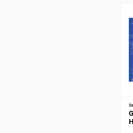
S
G
H