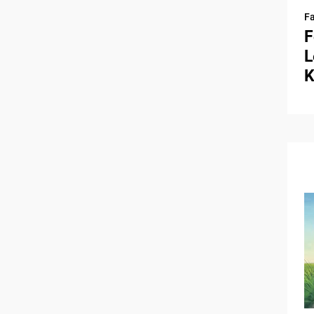
Fa
F
L
K