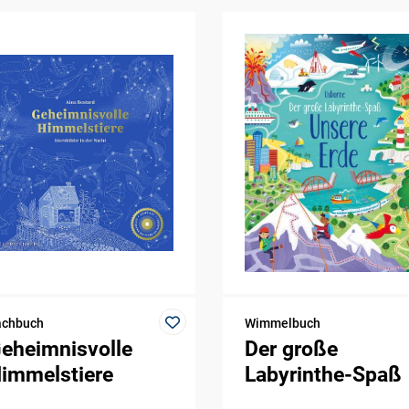
achbuch
Wimmelbuch
eheimnisvolle
Der große
immelstiere
Labyrinthe-Spaß