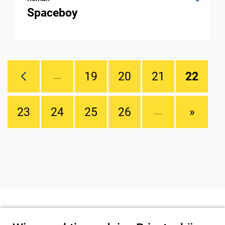
Spaceboy
19
20
21
22
....
23
24
25
26
»
....