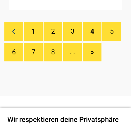
1
2
3
4
5
6
7
8
»
....
Wir respektieren deine Privatsphäre