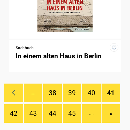
Sachbuch
In einem alten Haus in Berlin
38
39
40
41
....
42
43
44
45
»
....