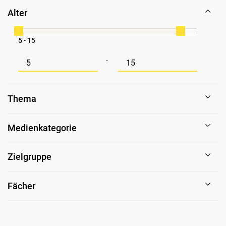
Alter
5 - 15
Mindestwert für Alter
Maximalwert für Alter
-
Thema
Medienkategorie
Zielgruppe
Fächer