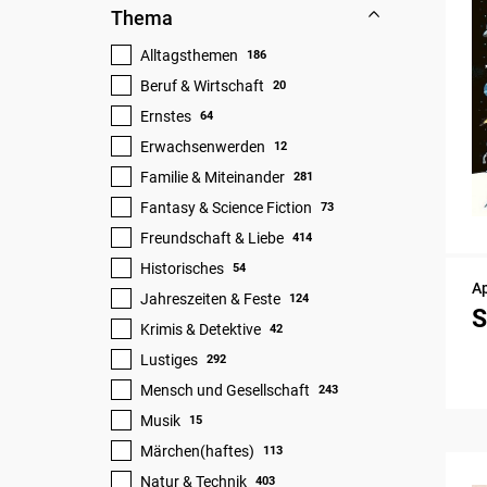
Thema
Alltagsthemen
186
Beruf & Wirtschaft
20
Ernstes
64
Erwachsenwerden
12
Familie & Miteinander
281
Fantasy & Science Fiction
73
Freundschaft & Liebe
414
Historisches
54
A
Jahreszeiten & Feste
124
S
Krimis & Detektive
42
Lustiges
292
Mensch und Gesellschaft
243
Musik
15
Märchen(haftes)
113
Natur & Technik
403