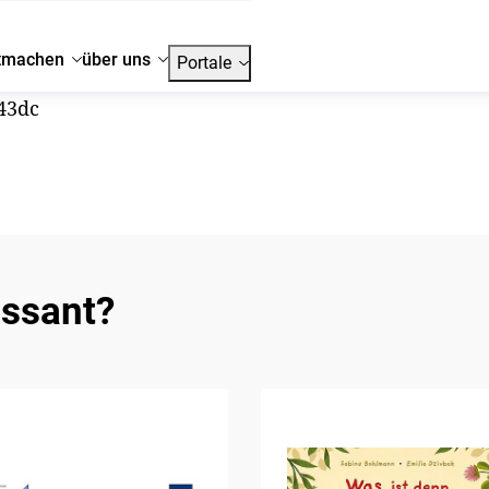
tmachen
über uns
Portale
43dc
essant?