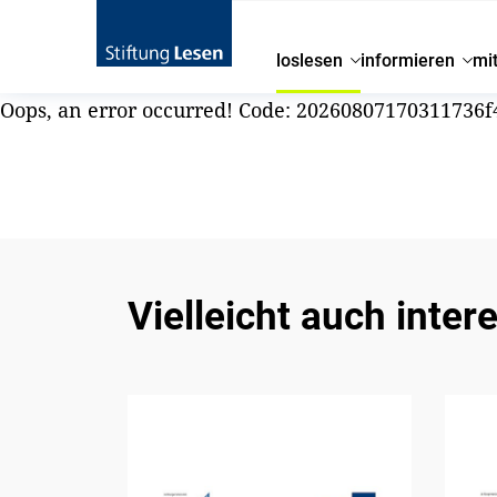
loslesen
informieren
mi
Oops, an error occurred! Code: 20260807170311736f
Vielleicht auch inter